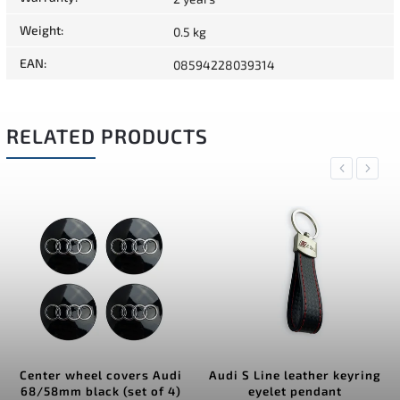
Weight
:
0.5 kg
EAN
:
08594228039314
RELATED PRODUCTS
Previous
Next
Center wheel covers Audi
Audi S Line leather keyring
68/58mm black (set of 4)
eyelet pendant