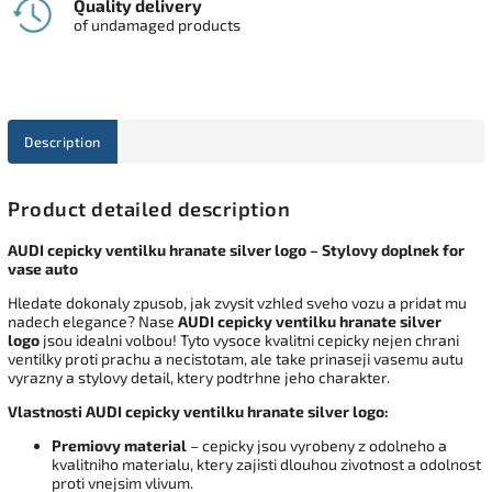
Quality delivery
of undamaged products
Description
Product detailed description
AUDI cepicky ventilku hranate silver logo – Stylovy doplnek for
vase auto
Hledate dokonaly zpusob, jak zvysit vzhled sveho vozu a pridat mu
nadech elegance? Nase
AUDI cepicky ventilku hranate silver
logo
jsou idealni volbou! Tyto vysoce kvalitni cepicky nejen chrani
ventilky proti prachu a necistotam, ale take prinaseji vasemu autu
vyrazny a stylovy detail, ktery podtrhne jeho charakter.
Vlastnosti AUDI cepicky ventilku hranate silver logo:
Premiovy material
– cepicky jsou vyrobeny z odolneho a
kvalitniho materialu, ktery zajisti dlouhou zivotnost a odolnost
proti vnejsim vlivum.