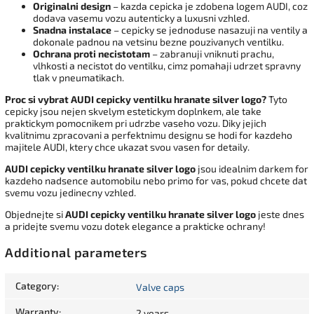
Originalni design
– kazda cepicka je zdobena logem AUDI, coz
dodava vasemu vozu autenticky a luxusni vzhled.
Snadna instalace
– cepicky se jednoduse nasazuji na ventily a
dokonale padnou na vetsinu bezne pouzivanych ventilku.
Ochrana proti necistotam
– zabranuji vniknuti prachu,
vlhkosti a necistot do ventilku, cimz pomahaji udrzet spravny
tlak v pneumatikach.
Proc si vybrat AUDI cepicky ventilku hranate silver logo?
Tyto
cepicky jsou nejen skvelym estetickym doplnkem, ale take
praktickym pomocnikem pri udrzbe vaseho vozu. Diky jejich
kvalitnimu zpracovani a perfektnimu designu se hodi for kazdeho
majitele AUDI, ktery chce ukazat svou vasen for detaily.
AUDI cepicky ventilku hranate silver logo
jsou idealnim darkem for
kazdeho nadsence automobilu nebo primo for vas, pokud chcete dat
svemu vozu jedinecny vzhled.
Objednejte si
AUDI cepicky ventilku hranate silver logo
jeste dnes
a pridejte svemu vozu dotek elegance a prakticke ochrany!
Additional parameters
Category
:
Valve caps
Warranty
:
2 years