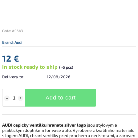
Code:
A0643
Brand:
Audi
12 €
In stock ready to ship
(>5 pcs)
Delivery to:
12/08/2026
Add to cart
AUDI cepicky ventilku hranate silver logo
jsou stylovym a
praktickym doplnkem for vase auto. Vyrobene z kvalitniho materialu
s logem AUDI, chrani ventilky pred prachem a necistotami, a zaroven